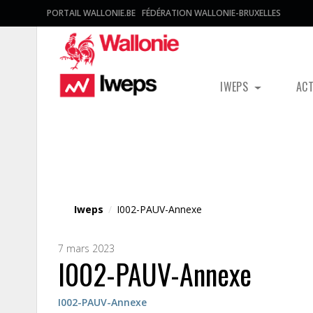
PORTAIL WALLONIE.BE
FÉDÉRATION WALLONIE-BRUXELLES
IWEPS
AC
Fichier média
Iweps
/
I002-PAUV-Annexe
7 mars 2023
I002-PAUV-Annexe
I002-PAUV-Annexe