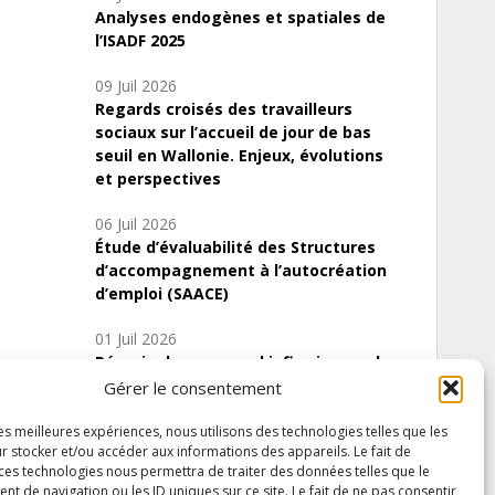
Analyses endogènes et spatiales de
l’ISADF 2025
09 Juil 2026
Regards croisés des travailleurs
sociaux sur l’accueil de jour de bas
seuil en Wallonie. Enjeux, évolutions
et perspectives
06 Juil 2026
Étude d’évaluabilité des Structures
d’accompagnement à l’autocréation
d’emploi (SAACE)
01 Juil 2026
Pénurie du personnel infirmier :quels
indicateurs d’offre de soins pour
Gérer le consentement
comprendre la situation en Wallonie ?
les meilleures expériences, nous utilisons des technologies telles que les
r stocker et/ou accéder aux informations des appareils. Le fait de
 ces technologies nous permettra de traiter des données telles que le
 de navigation ou les ID uniques sur ce site. Le fait de ne pas consentir