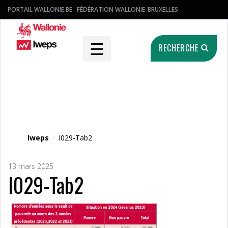
PORTAIL WALLONIE.BE
FÉDÉRATION WALLONIE-BRUXELLES
☰
RECHERCHE
Fichier média
Iweps
/
I029-Tab2
13 mars 2025
I029-Tab2