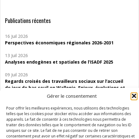
Publications récentes
16 Juil 2026
Perspectives économiques régionales 2026-2031
13 Juil 2026
Analyses endogènes et spatiales de l’ISADF 2025
09 Juil 2026
Regards croisés des travailleurs sociaux sur l’accueil
de jour de bas seuil en Wallonie. Enjeux, évolutions et
perspectives
Gérer le consentement
06 Juil 2026
Pour offrir les meilleures expériences, nous utilisons des technologies
Étude d’évaluabilité des Structures
telles que les cookies pour stocker et/ou accéder aux informations des
appareils. Le fait de consentir à ces technologies nous permettra de
d’accompagnement à l’autocréation d’emploi (SAACE)
traiter des données telles que le comportement de navigation ou les ID
uniques sur ce site. Le fait de ne pas consentir ou de retirer son
01 Juil 2026
consentement peut avoir un effet négatif sur certaines caractéristiques et