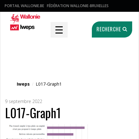
PORTAIL WALLONIE.BE
FÉDÉRATION WALLONIE-BRUXELLES
☰
RECHERCHE
Fichier média
Iweps
/
L017-Graph1
9 septembre 2022
L017-Graph1