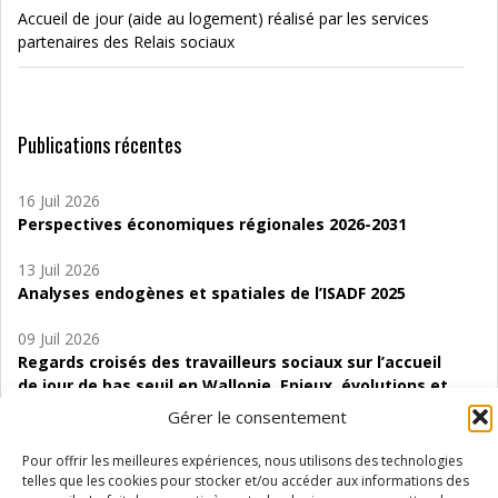
Accueil de jour (aide au logement) réalisé par les services
partenaires des Relais sociaux
Publications récentes
16 Juil 2026
Perspectives économiques régionales 2026-2031
13 Juil 2026
Analyses endogènes et spatiales de l’ISADF 2025
09 Juil 2026
Regards croisés des travailleurs sociaux sur l’accueil
de jour de bas seuil en Wallonie. Enjeux, évolutions et
perspectives
Gérer le consentement
06 Juil 2026
Pour offrir les meilleures expériences, nous utilisons des technologies
Étude d’évaluabilité des Structures
telles que les cookies pour stocker et/ou accéder aux informations des