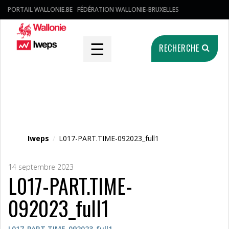
PORTAIL WALLONIE.BE
FÉDÉRATION WALLONIE-BRUXELLES
☰
RECHERCHE
Fichier média
Iweps
/
L017-PART.TIME-092023_full1
14 septembre 2023
L017-PART.TIME-
092023_full1
L017-PART.TIME-092023_full1