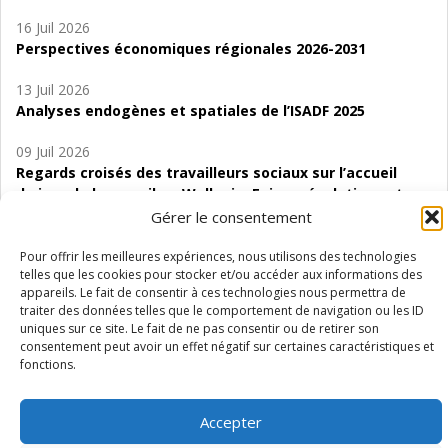
16 Juil 2026
Perspectives économiques régionales 2026-2031
13 Juil 2026
Analyses endogènes et spatiales de l’ISADF 2025
09 Juil 2026
Regards croisés des travailleurs sociaux sur l’accueil
de jour de bas seuil en Wallonie. Enjeux, évolutions et
perspectives
Gérer le consentement
06 Juil 2026
Pour offrir les meilleures expériences, nous utilisons des technologies
telles que les cookies pour stocker et/ou accéder aux informations des
Étude d’évaluabilité des Structures
appareils. Le fait de consentir à ces technologies nous permettra de
d’accompagnement à l’autocréation d’emploi (SAACE)
traiter des données telles que le comportement de navigation ou les ID
uniques sur ce site. Le fait de ne pas consentir ou de retirer son
01 Juil 2026
consentement peut avoir un effet négatif sur certaines caractéristiques et
Pénurie du personnel infirmier :quels indicateurs
fonctions.
d’offre de soins pour comprendre la situation en
Wallonie ?
Accepter