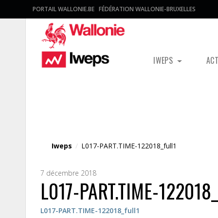
PORTAIL WALLONIE.BE
FÉDÉRATION WALLONIE-BRUXELLES
IWEPS
AC
Fichier média
Iweps
/
L017-PART.TIME-122018_full1
7 décembre 2018
L017-PART.TIME-122018_
L017-PART.TIME-122018_full1