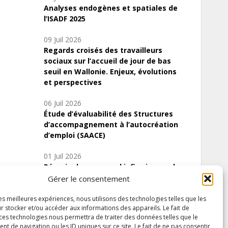
Analyses endogènes et spatiales de
l’ISADF 2025
09 Juil 2026
Regards croisés des travailleurs
sociaux sur l’accueil de jour de bas
seuil en Wallonie. Enjeux, évolutions
et perspectives
06 Juil 2026
Étude d’évaluabilité des Structures
d’accompagnement à l’autocréation
d’emploi (SAACE)
01 Juil 2026
Pénurie du personnel infirmier :quels
indicateurs d’offre de soins pour
Gérer le consentement
comprendre la situation en Wallonie ?
les meilleures expériences, nous utilisons des technologies telles que les
r stocker et/ou accéder aux informations des appareils. Le fait de
 ces technologies nous permettra de traiter des données telles que le
 de navigation ou les ID uniques sur ce site. Le fait de ne pas consentir