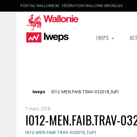
PORTAIL WALLONIE.BE
FÉDÉRATION WALLONIE-BRUXELLES
IWEPS
AC
Fichier média
Iweps
/
I012-MEN.FAIB.TRAV-032018_full1
7 mars 2018
I012-MEN.FAIB.TRAV-032
I012-MEN.FAIB.TRAV-032018_full1