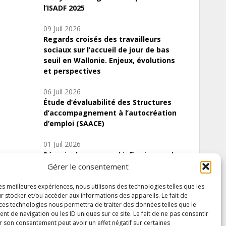
l’ISADF 2025
09 Juil 2026
Regards croisés des travailleurs
sociaux sur l’accueil de jour de bas
seuil en Wallonie. Enjeux, évolutions
et perspectives
06 Juil 2026
Étude d’évaluabilité des Structures
d’accompagnement à l’autocréation
d’emploi (SAACE)
01 Juil 2026
Pénurie du personnel infirmier :quels
indicateurs d’offre de soins pour
Gérer le consentement
comprendre la situation en Wallonie ?
les meilleures expériences, nous utilisons des technologies telles que les
r stocker et/ou accéder aux informations des appareils. Le fait de
 ces technologies nous permettra de traiter des données telles que le
 de navigation ou les ID uniques sur ce site. Le fait de ne pas consentir
Inscrivez-vous à notre newsletter
r son consentement peut avoir un effet négatif sur certaines