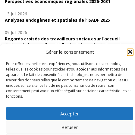
Perspectives économiques régionales 2026-2031
13 Juil 2026
Analyses endogènes et spatiales de l’ISADF 2025
09 Juil 2026
Regards croisés des travailleurs sociaux sur l’accueil
de jour de bas seuil en Wallonie. Enjeux, évolutions et
perspectives
Gérer le consentement
06 Juil 2026
Pour offrir les meilleures expériences, nous utilisons des technologies
telles que les cookies pour stocker et/ou accéder aux informations des
Étude d’évaluabilité des Structures
appareils. Le fait de consentir à ces technologies nous permettra de
d’accompagnement à l’autocréation d’emploi (SAACE)
traiter des données telles que le comportement de navigation ou les ID
uniques sur ce site. Le fait de ne pas consentir ou de retirer son
01 Juil 2026
consentement peut avoir un effet négatif sur certaines caractéristiques et
Pénurie du personnel infirmier :quels indicateurs
fonctions.
d’offre de soins pour comprendre la situation en
Wallonie ?
Accepter
Refuser