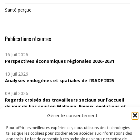
Santé perçue
Publications récentes
16 Juil 2026
Perspectives économiques régionales 2026-2031
13 Juil 2026
Analyses endogènes et spatiales de l’ISADF 2025
09 Juil 2026
Regards croisés des travailleurs sociaux sur l’accueil
de jour de bas seuil en Wallonie. Enjeux, évolutions et
perspectives
Gérer le consentement
06 Juil 2026
Pour offrir les meilleures expériences, nous utilisons des technologies
Étude d’évaluabilité des Structures
telles que les cookies pour stocker et/ou accéder aux informations des
d’accompagnement à l’autocréation d’emploi (SAACE)
appareils. Le fait de consentir à ces technologies nous permettra de