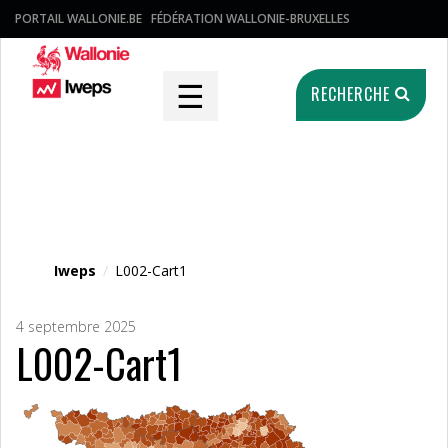
PORTAIL WALLONIE.BE
FÉDÉRATION WALLONIE-BRUXELLES
☰
RECHERCHE
Fichier média
Iweps
/
L002-Cart1
4 septembre 2025
L002-Cart1