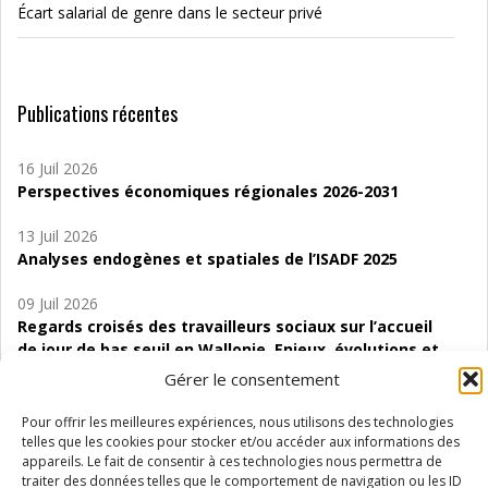
Écart salarial de genre dans le secteur privé
Publications récentes
16 Juil 2026
Perspectives économiques régionales 2026-2031
13 Juil 2026
Analyses endogènes et spatiales de l’ISADF 2025
09 Juil 2026
Regards croisés des travailleurs sociaux sur l’accueil
de jour de bas seuil en Wallonie. Enjeux, évolutions et
perspectives
Gérer le consentement
06 Juil 2026
Pour offrir les meilleures expériences, nous utilisons des technologies
Étude d’évaluabilité des Structures
telles que les cookies pour stocker et/ou accéder aux informations des
d’accompagnement à l’autocréation d’emploi (SAACE)
appareils. Le fait de consentir à ces technologies nous permettra de
traiter des données telles que le comportement de navigation ou les ID