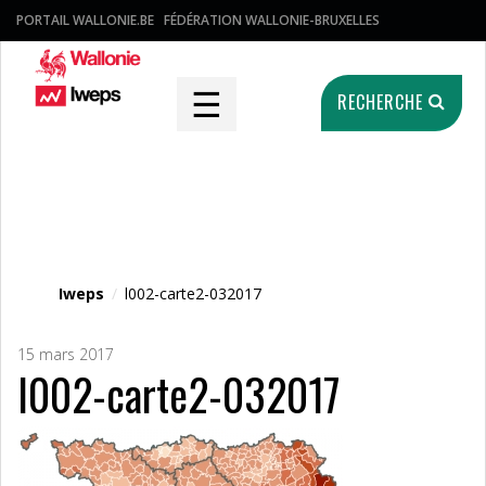
PORTAIL WALLONIE.BE
FÉDÉRATION WALLONIE-BRUXELLES
☰
RECHERCHE
Fichier média
Iweps
/
l002-carte2-032017
15 mars 2017
l002-carte2-032017