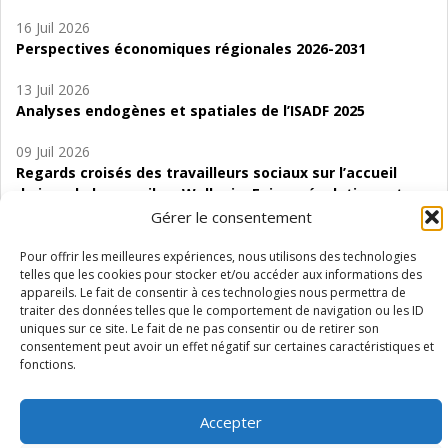
16 Juil 2026
Perspectives économiques régionales 2026-2031
13 Juil 2026
Analyses endogènes et spatiales de l’ISADF 2025
09 Juil 2026
Regards croisés des travailleurs sociaux sur l’accueil
de jour de bas seuil en Wallonie. Enjeux, évolutions et
perspectives
Gérer le consentement
06 Juil 2026
Pour offrir les meilleures expériences, nous utilisons des technologies
telles que les cookies pour stocker et/ou accéder aux informations des
Étude d’évaluabilité des Structures
appareils. Le fait de consentir à ces technologies nous permettra de
d’accompagnement à l’autocréation d’emploi (SAACE)
traiter des données telles que le comportement de navigation ou les ID
uniques sur ce site. Le fait de ne pas consentir ou de retirer son
01 Juil 2026
consentement peut avoir un effet négatif sur certaines caractéristiques et
Pénurie du personnel infirmier :quels indicateurs
fonctions.
d’offre de soins pour comprendre la situation en
Wallonie ?
Accepter