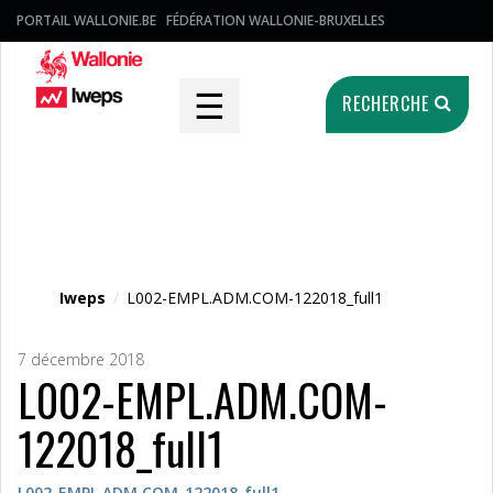
PORTAIL WALLONIE.BE
FÉDÉRATION WALLONIE-BRUXELLES
☰
RECHERCHE
Fichier média
Iweps
/
L002-EMPL.ADM.COM-122018_full1
7 décembre 2018
L002-EMPL.ADM.COM-
122018_full1
L002-EMPL.ADM.COM-122018_full1