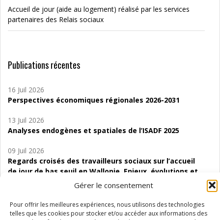
Accueil de jour (aide au logement) réalisé par les services
partenaires des Relais sociaux
Publications récentes
16 Juil 2026
Perspectives économiques régionales 2026-2031
13 Juil 2026
Analyses endogènes et spatiales de l’ISADF 2025
09 Juil 2026
Regards croisés des travailleurs sociaux sur l’accueil
de jour de bas seuil en Wallonie. Enjeux, évolutions et
perspectives
Gérer le consentement
06 Juil 2026
Pour offrir les meilleures expériences, nous utilisons des technologies
Étude d’évaluabilité des Structures
telles que les cookies pour stocker et/ou accéder aux informations des