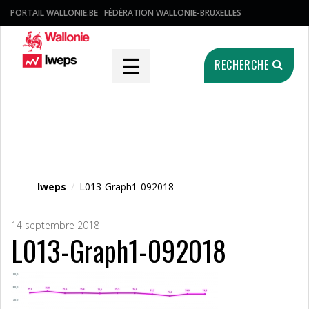
PORTAIL WALLONIE.BE
FÉDÉRATION WALLONIE-BRUXELLES
☰
RECHERCHE
Fichier média
Iweps
/
L013-Graph1-092018
14 septembre 2018
L013-Graph1-092018