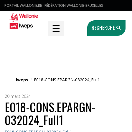
PORTAIL WALLONIE.BE
FÉDÉRATION WALLONIE-BRUXELLES
☰
RECHERCHE
Fichier média
Iweps
/
E018-CONS.EPARGN-032024_Full1
20 mars 2024
E018-CONS.EPARGN-
032024_Full1
E018-CONS.EPARGN-032024_Full1