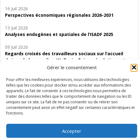
16 Juil 2026
Perspectives économiques régionales 2026-2031
13 Juil 2026
Analyses endogènes et spatiales de l’ISADF 2025
09 Juil 2026
Regards croisés des travailleurs sociaux sur l’accueil
de jour de bas seuil en Wallonie. Enjeux, évolutions et
perspectives
Gérer le consentement
06 Juil 2026
Pour offrir les meilleures expériences, nous utilisons des technologies
telles que les cookies pour stocker et/ou accéder aux informations des
Étude d’évaluabilité des Structures
appareils. Le fait de consentir à ces technologies nous permettra de
d’accompagnement à l’autocréation d’emploi (SAACE)
traiter des données telles que le comportement de navigation ou les ID
uniques sur ce site. Le fait de ne pas consentir ou de retirer son
01 Juil 2026
consentement peut avoir un effet négatif sur certaines caractéristiques et
Pénurie du personnel infirmier :quels indicateurs
fonctions.
d’offre de soins pour comprendre la situation en
Wallonie ?
Accepter