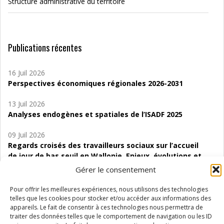
Structure administrative du territoire
Publications récentes
16 Juil 2026
Perspectives économiques régionales 2026-2031
13 Juil 2026
Analyses endogènes et spatiales de l’ISADF 2025
09 Juil 2026
Regards croisés des travailleurs sociaux sur l’accueil
de jour de bas seuil en Wallonie. Enjeux, évolutions et
perspectives
Gérer le consentement
06 Juil 2026
Pour offrir les meilleures expériences, nous utilisons des technologies
Étude d’évaluabilité des Structures
telles que les cookies pour stocker et/ou accéder aux informations des
d’accompagnement à l’autocréation d’emploi (SAACE)
appareils. Le fait de consentir à ces technologies nous permettra de
traiter des données telles que le comportement de navigation ou les ID