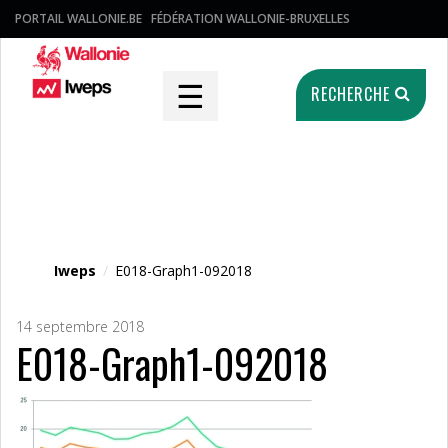
PORTAIL WALLONIE.BE
FÉDÉRATION WALLONIE-BRUXELLES
☰
RECHERCHE
Fichier média
Iweps
/
E018-Graph1-092018
14 septembre 2018
E018-Graph1-092018