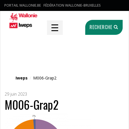
PORTAIL WALLONIE.BE
FÉDÉRATION WALLONIE-BRUXELLES
☰
RECHERCHE
Fichier média
Iweps
/
M006-Grap2
29 juin 2023
M006-Grap2