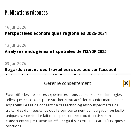
Publications récentes
16 Juil 2026
Perspectives économiques régionales 2026-2031
13 Juil 2026
Analyses endogènes et spatiales de l’ISADF 2025
09 Juil 2026
Regards croisés des travailleurs sociaux sur l’accueil
de jour de bas seuil en Wallonie. Enjeux, évolutions et
perspectives
Gérer le consentement
06 Juil 2026
Pour offrir les meilleures expériences, nous utilisons des technologies
Étude d’évaluabilité des Structures
telles que les cookies pour stocker et/ou accéder aux informations des
appareils. Le fait de consentir à ces technologies nous permettra de
d’accompagnement à l’autocréation d’emploi (SAACE)
traiter des données telles que le comportement de navigation ou les ID
uniques sur ce site. Le fait de ne pas consentir ou de retirer son
01 Juil 2026
consentement peut avoir un effet négatif sur certaines caractéristiques et
Pénurie du personnel infirmier :quels indicateurs
fonctions.
d’offre de soins pour comprendre la situation en