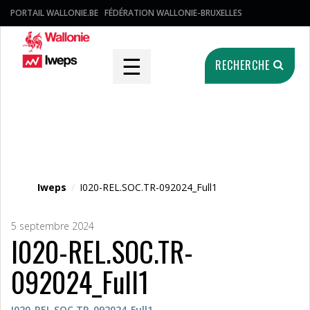
PORTAIL WALLONIE.BE
FÉDÉRATION WALLONIE-BRUXELLES
☰
RECHERCHE
Fichier média
Iweps
/
I020-REL.SOC.TR-092024_Full1
5 septembre 2024
I020-REL.SOC.TR-
092024_Full1
I020-REL.SOC.TR-092024_Full1