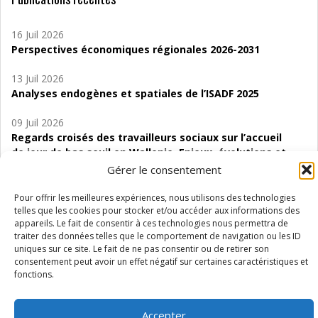
16 Juil 2026
Perspectives économiques régionales 2026-2031
13 Juil 2026
Analyses endogènes et spatiales de l’ISADF 2025
09 Juil 2026
Regards croisés des travailleurs sociaux sur l’accueil
de jour de bas seuil en Wallonie. Enjeux, évolutions et
perspectives
Gérer le consentement
06 Juil 2026
Pour offrir les meilleures expériences, nous utilisons des technologies
Étude d’évaluabilité des Structures
telles que les cookies pour stocker et/ou accéder aux informations des
appareils. Le fait de consentir à ces technologies nous permettra de
d’accompagnement à l’autocréation d’emploi (SAACE)
traiter des données telles que le comportement de navigation ou les ID
uniques sur ce site. Le fait de ne pas consentir ou de retirer son
01 Juil 2026
consentement peut avoir un effet négatif sur certaines caractéristiques et
Pénurie du personnel infirmier :quels indicateurs
fonctions.
d’offre de soins pour comprendre la situation en
Wallonie ?
Accepter