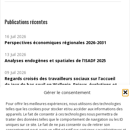
Publications récentes
16 Juil 2026
Perspectives économiques régionales 2026-2031
13 Juil 2026
Analyses endogènes et spatiales de l’ISADF 2025
09 Juil 2026
Regards croisés des travailleurs sociaux sur l’accueil
de jour de bas seuil en Wallonie. Enjeux, évolutions et
perspectives
Gérer le consentement
06 Juil 2026
Pour offrir les meilleures expériences, nous utilisons des technologies
Étude d’évaluabilité des Structures
telles que les cookies pour stocker et/ou accéder aux informations des
appareils. Le fait de consentir à ces technologies nous permettra de
d’accompagnement à l’autocréation d’emploi (SAACE)
traiter des données telles que le comportement de navigation ou les ID
uniques sur ce site. Le fait de ne pas consentir ou de retirer son
01 Juil 2026
consentement peut avoir un effet négatif sur certaines caractéristiques et