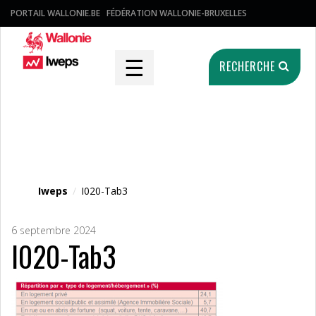
PORTAIL WALLONIE.BE
FÉDÉRATION WALLONIE-BRUXELLES
☰
RECHERCHE
Fichier média
Iweps
/
I020-Tab3
6 septembre 2024
I020-Tab3