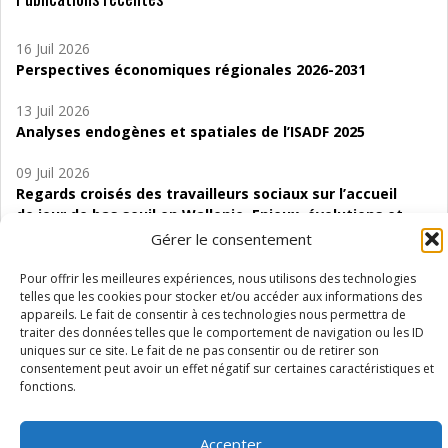
16 Juil 2026
Perspectives économiques régionales 2026-2031
13 Juil 2026
Analyses endogènes et spatiales de l’ISADF 2025
09 Juil 2026
Regards croisés des travailleurs sociaux sur l’accueil
de jour de bas seuil en Wallonie. Enjeux, évolutions et
perspectives
Gérer le consentement
06 Juil 2026
Pour offrir les meilleures expériences, nous utilisons des technologies
Étude d’évaluabilité des Structures
telles que les cookies pour stocker et/ou accéder aux informations des
appareils. Le fait de consentir à ces technologies nous permettra de
d’accompagnement à l’autocréation d’emploi (SAACE)
traiter des données telles que le comportement de navigation ou les ID
uniques sur ce site. Le fait de ne pas consentir ou de retirer son
01 Juil 2026
consentement peut avoir un effet négatif sur certaines caractéristiques et
Pénurie du personnel infirmier :quels indicateurs
fonctions.
d’offre de soins pour comprendre la situation en
Wallonie ?
Accepter