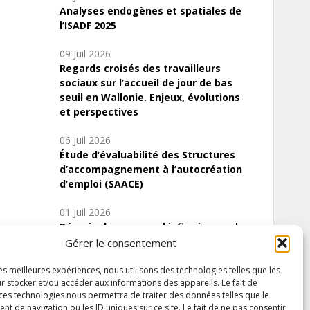
Analyses endogènes et spatiales de
l’ISADF 2025
09 Juil 2026
Regards croisés des travailleurs
sociaux sur l’accueil de jour de bas
seuil en Wallonie. Enjeux, évolutions
et perspectives
06 Juil 2026
Étude d’évaluabilité des Structures
d’accompagnement à l’autocréation
d’emploi (SAACE)
01 Juil 2026
Pénurie du personnel infirmier :quels
indicateurs d’offre de soins pour
Gérer le consentement
comprendre la situation en Wallonie ?
les meilleures expériences, nous utilisons des technologies telles que les
r stocker et/ou accéder aux informations des appareils. Le fait de
 ces technologies nous permettra de traiter des données telles que le
 de navigation ou les ID uniques sur ce site. Le fait de ne pas consentir