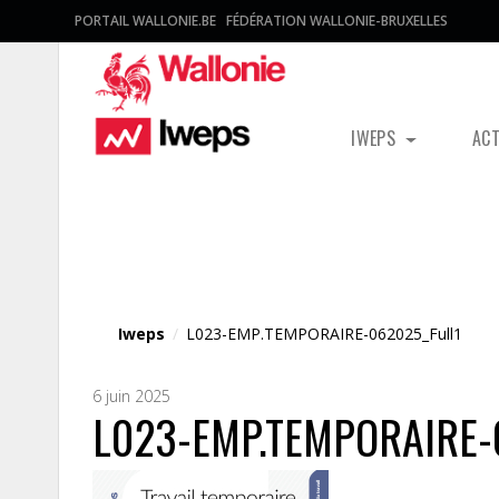
PORTAIL WALLONIE.BE
FÉDÉRATION WALLONIE-BRUXELLES
IWEPS
AC
Fichier média
Iweps
/
L023-EMP.TEMPORAIRE-062025_Full1
6 juin 2025
L023-EMP.TEMPORAIRE-