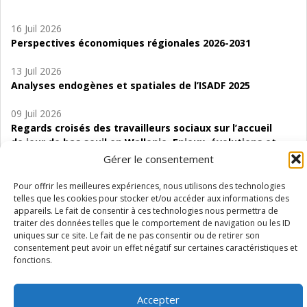
16 Juil 2026
Perspectives économiques régionales 2026-2031
13 Juil 2026
Analyses endogènes et spatiales de l’ISADF 2025
09 Juil 2026
Regards croisés des travailleurs sociaux sur l’accueil
de jour de bas seuil en Wallonie. Enjeux, évolutions et
perspectives
Gérer le consentement
06 Juil 2026
Pour offrir les meilleures expériences, nous utilisons des technologies
Étude d’évaluabilité des Structures
telles que les cookies pour stocker et/ou accéder aux informations des
appareils. Le fait de consentir à ces technologies nous permettra de
d’accompagnement à l’autocréation d’emploi (SAACE)
traiter des données telles que le comportement de navigation ou les ID
uniques sur ce site. Le fait de ne pas consentir ou de retirer son
01 Juil 2026
consentement peut avoir un effet négatif sur certaines caractéristiques et
Pénurie du personnel infirmier :quels indicateurs
fonctions.
d’offre de soins pour comprendre la situation en
Wallonie ?
Accepter