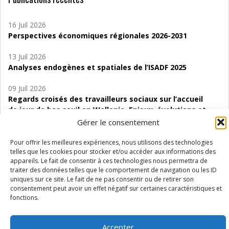
16 Juil 2026
Perspectives économiques régionales 2026-2031
13 Juil 2026
Analyses endogènes et spatiales de l’ISADF 2025
09 Juil 2026
Regards croisés des travailleurs sociaux sur l’accueil
de jour de bas seuil en Wallonie. Enjeux, évolutions et
perspectives
Gérer le consentement
06 Juil 2026
Pour offrir les meilleures expériences, nous utilisons des technologies
Étude d’évaluabilité des Structures
telles que les cookies pour stocker et/ou accéder aux informations des
appareils. Le fait de consentir à ces technologies nous permettra de
d’accompagnement à l’autocréation d’emploi (SAACE)
traiter des données telles que le comportement de navigation ou les ID
uniques sur ce site. Le fait de ne pas consentir ou de retirer son
01 Juil 2026
consentement peut avoir un effet négatif sur certaines caractéristiques et
Pénurie du personnel infirmier :quels indicateurs
fonctions.
d’offre de soins pour comprendre la situation en
Wallonie ?
Accepter