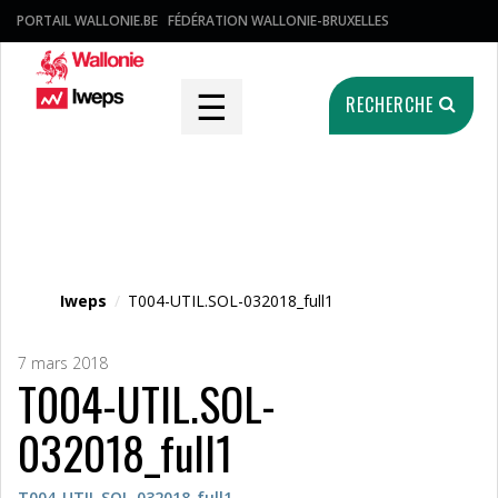
PORTAIL WALLONIE.BE
FÉDÉRATION WALLONIE-BRUXELLES
☰
RECHERCHE
Fichier média
Iweps
/
T004-UTIL.SOL-032018_full1
7 mars 2018
T004-UTIL.SOL-
032018_full1
T004-UTIL.SOL-032018_full1