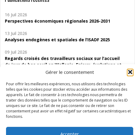
16 Juil 2026
Perspectives économiques régionales 2026-2031
13 Juil 2026
Analyses endogènes et spatiales de l’ISADF 2025
09 Juil 2026
Regards croisés des travailleurs sociaux sur l’accueil
de jour de bas seuil en Wallonie. Enjeux, évolutions et
perspectives
Gérer le consentement
06 Juil 2026
Pour offrir les meilleures expériences, nous utilisons des technologies
Étude d’évaluabilité des Structures
telles que les cookies pour stocker et/ou accéder aux informations des
appareils. Le fait de consentir à ces technologies nous permettra de
d’accompagnement à l’autocréation d’emploi (SAACE)
traiter des données telles que le comportement de navigation ou les ID
uniques sur ce site. Le fait de ne pas consentir ou de retirer son
01 Juil 2026
consentement peut avoir un effet négatif sur certaines caractéristiques et
Pénurie du personnel infirmier :quels indicateurs
fonctions.
d’offre de soins pour comprendre la situation en
Wallonie ?
Accepter