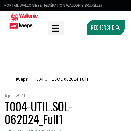
PORTAIL WALLONIE.BE
FÉDÉRATION WALLONIE-BRUXELLES
☰
RECHERCHE
Fichier média
Iweps
/
T004-UTIL.SOL-062024_Full1
6 juin 2024
T004-UTIL.SOL-
062024_Full1
T004-UTIL.SOL-062024_Full1