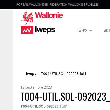
PORTAIL WALLONIE.BE
FÉDÉRATION WALLONIE-BRUXELLES
IWEPS
AC
Fichier média
Iweps
/
T004-UTIL.SOL-092023_full1
12 septembre 2023
T004-UTIL.SOL-092023_f
T004-UTIL.SOL-092023_full1