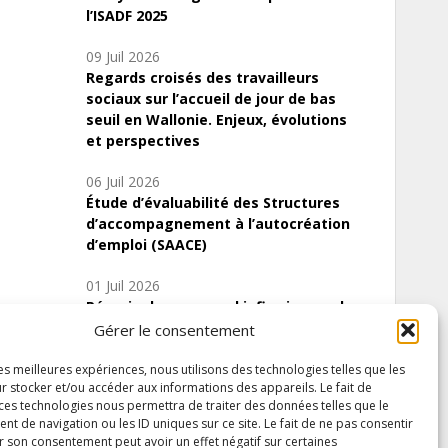
l’ISADF 2025
09 Juil 2026
Regards croisés des travailleurs
sociaux sur l’accueil de jour de bas
seuil en Wallonie. Enjeux, évolutions
et perspectives
06 Juil 2026
Étude d’évaluabilité des Structures
d’accompagnement à l’autocréation
d’emploi (SAACE)
01 Juil 2026
Pénurie du personnel infirmier :quels
indicateurs d’offre de soins pour
Gérer le consentement
comprendre la situation en Wallonie ?
les meilleures expériences, nous utilisons des technologies telles que les
r stocker et/ou accéder aux informations des appareils. Le fait de
 ces technologies nous permettra de traiter des données telles que le
 de navigation ou les ID uniques sur ce site. Le fait de ne pas consentir
Inscrivez-vous à notre newsletter
r son consentement peut avoir un effet négatif sur certaines