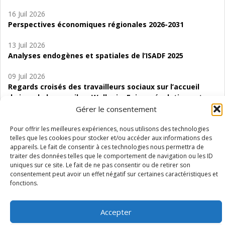
16 Juil 2026
Perspectives économiques régionales 2026-2031
13 Juil 2026
Analyses endogènes et spatiales de l’ISADF 2025
09 Juil 2026
Regards croisés des travailleurs sociaux sur l’accueil
de jour de bas seuil en Wallonie. Enjeux, évolutions et
perspectives
Gérer le consentement
06 Juil 2026
Pour offrir les meilleures expériences, nous utilisons des technologies
telles que les cookies pour stocker et/ou accéder aux informations des
Étude d’évaluabilité des Structures
appareils. Le fait de consentir à ces technologies nous permettra de
d’accompagnement à l’autocréation d’emploi (SAACE)
traiter des données telles que le comportement de navigation ou les ID
uniques sur ce site. Le fait de ne pas consentir ou de retirer son
01 Juil 2026
consentement peut avoir un effet négatif sur certaines caractéristiques et
Pénurie du personnel infirmier :quels indicateurs
fonctions.
d’offre de soins pour comprendre la situation en
Wallonie ?
Accepter