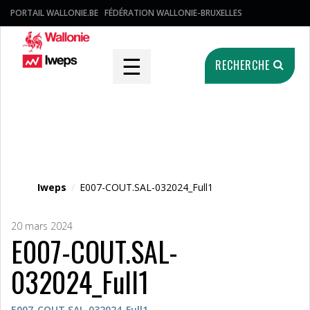
PORTAIL WALLONIE.BE
FÉDÉRATION WALLONIE-BRUXELLES
☰
RECHERCHE
Fichier média
Iweps
/
E007-COUT.SAL-032024_Full1
20 mars 2024
E007-COUT.SAL-
032024_Full1
E007-COUT.SAL-032024_Full1