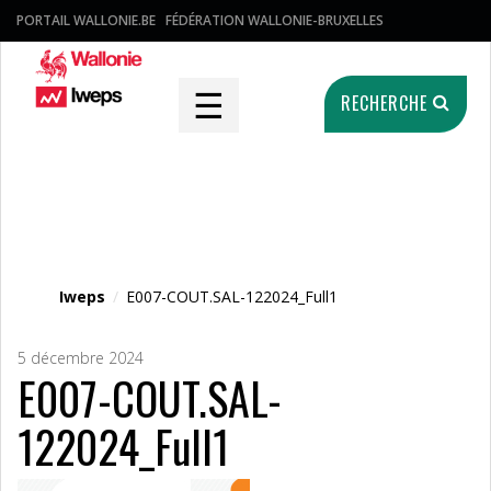
PORTAIL WALLONIE.BE
FÉDÉRATION WALLONIE-BRUXELLES
☰
RECHERCHE
Fichier média
Iweps
/
E007-COUT.SAL-122024_Full1
5 décembre 2024
E007-COUT.SAL-
122024_Full1