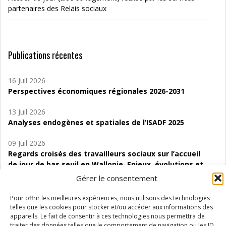
partenaires des Relais sociaux
Publications récentes
16 Juil 2026
Perspectives économiques régionales 2026-2031
13 Juil 2026
Analyses endogènes et spatiales de l’ISADF 2025
09 Juil 2026
Regards croisés des travailleurs sociaux sur l’accueil
de jour de bas seuil en Wallonie. Enjeux, évolutions et
perspectives
Gérer le consentement
06 Juil 2026
Pour offrir les meilleures expériences, nous utilisons des technologies
Étude d’évaluabilité des Structures
telles que les cookies pour stocker et/ou accéder aux informations des
d’accompagnement à l’autocréation d’emploi (SAACE)
appareils. Le fait de consentir à ces technologies nous permettra de
traiter des données telles que le comportement de navigation ou les ID