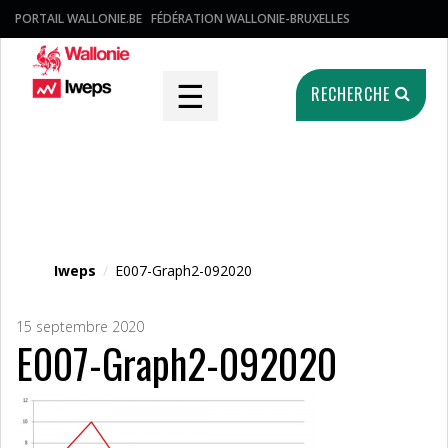
PORTAIL WALLONIE.BE
FÉDÉRATION WALLONIE-BRUXELLES
☰
RECHERCHE
Fichier média
Iweps
/
E007-Graph2-092020
15 septembre 2020
E007-Graph2-092020