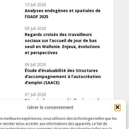
13 Juil 2026
Analyses endogènes et spatiales de
l’ISADF 2025
09 Juil 2026
Regards croisés des travailleurs
sociaux sur l’accueil de jour de bas
seuil en Wallonie. Enjeux, évolutions
et perspectives
06 Juil 2026
Étude d’évaluabilité des Structures
d’accompagnement à l’autocréation
d’emploi (SAACE)
01 Juil 2026
Pénurie du personnel infirmier :quels
indicateurs d’offre de soins pour
Gérer le consentement
comprendre la situation en Wallonie ?
les meilleures expériences, nous utilisons des technologies telles que les
r stocker et/ou accéder aux informations des appareils. Le fait de
 ces technologies nous permettra de traiter des données telles que le