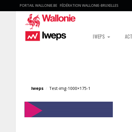
PORTAIL WALLONIE.BE
FÉDÉRATION WALLONIE-BRUXELLES
IWEPS
AC
Fichier média
Iweps
/
Test-img-1000×175-1