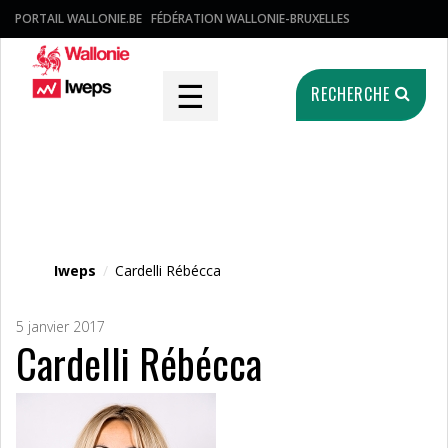
PORTAIL WALLONIE.BE
FÉDÉRATION WALLONIE-BRUXELLES
☰
RECHERCHE
Fichier média
Iweps
/
Cardelli Rébécca
5 janvier 2017
Cardelli Rébécca