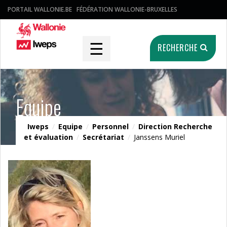
PORTAIL WALLONIE.BE
FÉDÉRATION WALLONIE-BRUXELLES
☰
RECHERCHE
Equipe
Iweps
/
Equipe
/
Personnel
/
Direction Recherche
et évaluation
/
Secrétariat
/
Janssens Muriel