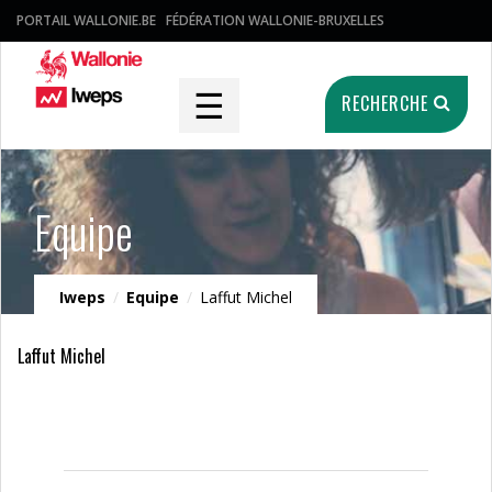
PORTAIL WALLONIE.BE
FÉDÉRATION WALLONIE-BRUXELLES
☰
RECHERCHE
Equipe
Iweps
/
Equipe
/
Laffut Michel
Laffut Michel