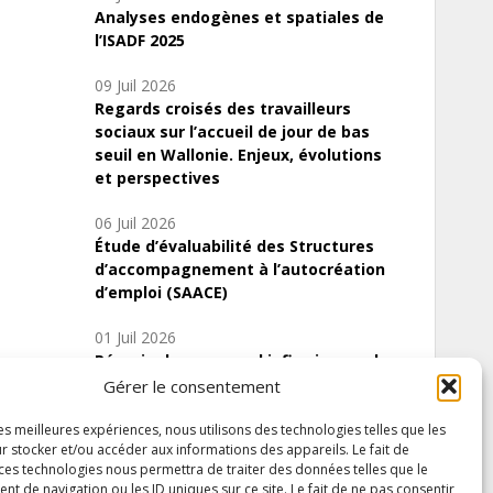
Analyses endogènes et spatiales de
l’ISADF 2025
09 Juil 2026
Regards croisés des travailleurs
sociaux sur l’accueil de jour de bas
seuil en Wallonie. Enjeux, évolutions
et perspectives
06 Juil 2026
Étude d’évaluabilité des Structures
d’accompagnement à l’autocréation
d’emploi (SAACE)
01 Juil 2026
Pénurie du personnel infirmier :quels
indicateurs d’offre de soins pour
Gérer le consentement
comprendre la situation en Wallonie ?
les meilleures expériences, nous utilisons des technologies telles que les
r stocker et/ou accéder aux informations des appareils. Le fait de
 ces technologies nous permettra de traiter des données telles que le
 de navigation ou les ID uniques sur ce site. Le fait de ne pas consentir