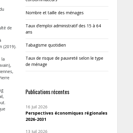
 du
Nombre et taille des ménages
Taux d’emploi administratif des 15 à 64
ulté de
ans
à
Tabagisme quotidien
n (2019).
Taux de risque de pauvreté selon le type
 la
de ménage
vain),
iennes,
Pierre
ng
Publications récentes
il,
ut.
16 Juil 2026
que
Perspectives économiques régionales
2026-2031
13 Juil 2026