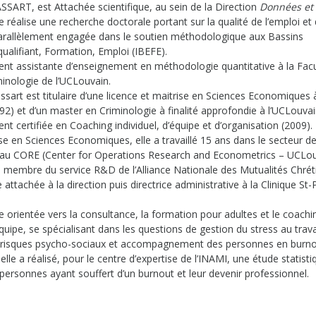
SART, est Attachée scientifique, au sein de la Direction
Données et
le réalise une recherche doctorale portant sur la qualité de l’emploi et
 parallèlement engagée dans le soutien méthodologique aux Bassins
alifiant, Formation, Emploi (IBEFE).
ent assistante d’enseignement en méthodologie quantitative à la Fac
minologie de l’UCLouvain.
sart est titulaire d’une licence et maitrise en Sciences Economiques 
92) et d’un master en Criminologie à finalité approfondie à l’UCLouvai
nt certifiée en Coaching individuel, d’équipe et d’organisation (2009).
se en Sciences Economiques, elle a travaillé 15 ans dans le secteur de
d au CORE (Center for Operations Research and Econometrics – UCLou
membre du service R&D de l’Alliance Nationale des Mutualités Chrét
ttachée à la direction puis directrice administrative à la Clinique St-
ite orientée vers la consultance, la formation pour adultes et le coachi
équipe, se spécialisant dans les questions de gestion du stress au trava
 risques psycho-sociaux et accompagnement des personnes en burno
lle a réalisé, pour le centre d’expertise de l’INAMI, une étude statisti
personnes ayant souffert d’un burnout et leur devenir professionnel.