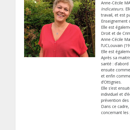
Anne-Cécile MAS
Indicateurs.
El
travail, et est
Enseignement qu
Elle est égalem
Droit et de Cri
Anne-Cécile Mas
l’UCLouvain (19
Elle est égaleme
Après sa maitri
santé : d’abor
ensuite comme 
et enfin comme a
d’Ottignies.
Elle s’est ensu
individuel et d’
prévention des
Dans ce cadre, e
concernant les 