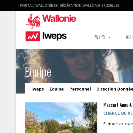
PORTAIL WALLONIE.BE
FÉDÉRATION WALLONIE-BRUXELLES
IWEPS
AC
Equipe
Iweps
/
Equipe
/
Personnel
/
Direction Donnée
Massart Anne-C
CHARGÉ DE RE
E-mail:
ac.ma