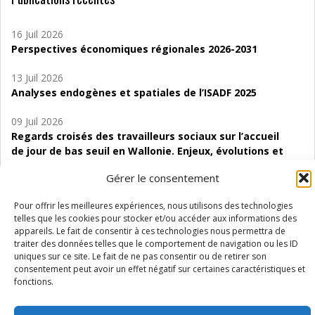
16 Juil 2026
Perspectives économiques régionales 2026-2031
13 Juil 2026
Analyses endogènes et spatiales de l’ISADF 2025
09 Juil 2026
Regards croisés des travailleurs sociaux sur l’accueil
de jour de bas seuil en Wallonie. Enjeux, évolutions et
perspectives
Gérer le consentement
06 Juil 2026
Pour offrir les meilleures expériences, nous utilisons des technologies
Étude d’évaluabilité des Structures
telles que les cookies pour stocker et/ou accéder aux informations des
d’accompagnement à l’autocréation d’emploi (SAACE)
appareils. Le fait de consentir à ces technologies nous permettra de
traiter des données telles que le comportement de navigation ou les ID
01 Juil 2026
uniques sur ce site. Le fait de ne pas consentir ou de retirer son
Pénurie du personnel infirmier :quels indicateurs
consentement peut avoir un effet négatif sur certaines caractéristiques et
d’offre de soins pour comprendre la situation en
fonctions.
Wallonie ?