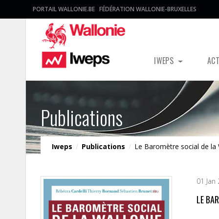
PORTAIL WALLONIE.BE
FÉDÉRATION WALLONIE-BRUXELLES
IWEPS
AC
Publications
Iweps
/
Publications
/
Le Baromètre social de la 
01 Jan
LE BA