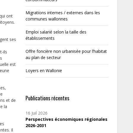
Migrations internes / externes dans les
qui ont
communes wallonnes
itoyens.
Emploi salarié selon la taille des
établissements
agent ses
Offre foncière non urbanisée pour l’habitat
-ils
au plan de secteur
us
uelle est
jeune
Loyers en Wallonie
ées,
re
Publications récentes
ons et de
e la
16 Juil 2026
Perspectives économiques régionales
des
2026-2031
tes. Il