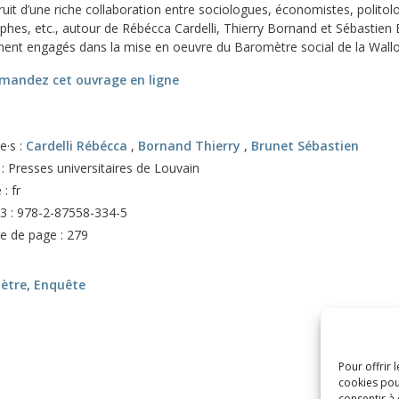
fruit d’une riche collaboration entre sociologues, économistes, politol
phes, etc., autour de Rébécca Cardelli, Thierry Bornand et Sébastien 
ment engagés dans la mise en oeuvre du Baromètre social de la Wallo
mandez cet ouvrage en ligne
e·s :
Cardelli Rébécca
,
Bornand Thierry
,
Brunet Sébastien
 : Presses universitaires de Louvain
: fr
3 : 978-2-87558-334-5
 de page : 279
ètre
,
Enquête
Pour offrir 
cookies pou
consentir à