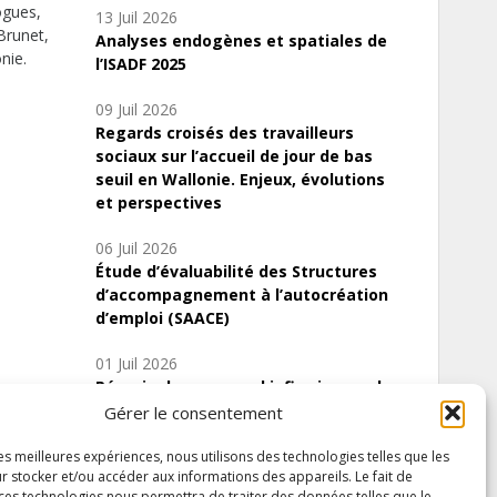
ogues,
13 Juil 2026
Brunet,
Analyses endogènes et spatiales de
nie.
l’ISADF 2025
09 Juil 2026
Regards croisés des travailleurs
sociaux sur l’accueil de jour de bas
seuil en Wallonie. Enjeux, évolutions
et perspectives
06 Juil 2026
Étude d’évaluabilité des Structures
d’accompagnement à l’autocréation
d’emploi (SAACE)
01 Juil 2026
Pénurie du personnel infirmier :quels
indicateurs d’offre de soins pour
Gérer le consentement
comprendre la situation en Wallonie ?
les meilleures expériences, nous utilisons des technologies telles que les
r stocker et/ou accéder aux informations des appareils. Le fait de
 ces technologies nous permettra de traiter des données telles que le