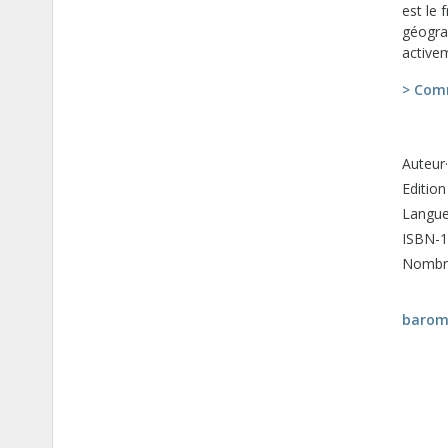
est le 
géogra
active
> Com
Auteur·
Edition
Langue 
ISBN-1
Nombre
barom