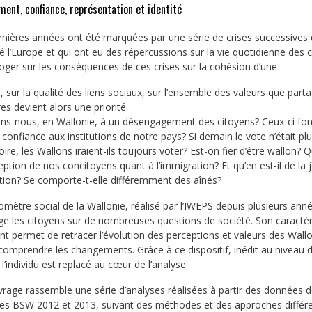
ent, confiance, représentation et identité
rnières années ont été marquées par une série de crises successives 
é l’Europe et qui ont eu des répercussions sur la vie quotidienne des c
roger sur les conséquences de ces crises sur la cohésion d’une
, sur la qualité des liens sociaux, sur l’ensemble des valeurs que part
s devient alors une priorité.
ons-nous, en Wallonie, à un désengagement des citoyens? Ceux-ci font
confiance aux institutions de notre pays? Si demain le vote n’était pl
oire, les Wallons iraient-ils toujours voter? Est-on fier d’être wallon? Q
eption de nos concitoyens quant à l’immigration? Et qu’en est-il de la 
tion? Se comporte-t-elle différemment des aînés?
mètre social de la Wallonie, réalisé par l’IWEPS depuis plusieurs ann
oge les citoyens sur de nombreuses questions de société. Son caractè
nt permet de retracer l’évolution des perceptions et valeurs des Wall
comprendre les changements. Grâce à ce dispositif, inédit au niveau d
 l’individu est replacé au cœur de l’analyse.
vrage rassemble une série d’analyses réalisées à partir des données 
es BSW 2012 et 2013, suivant des méthodes et des approches différen