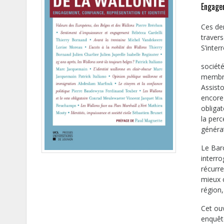
Engagem
Ces de
travers
S’inter
société
membre
Assist
encore 
obligat
la perc
généra
Le Baro
interr
récurre
mieux 
région,
Cet ou
enquêt