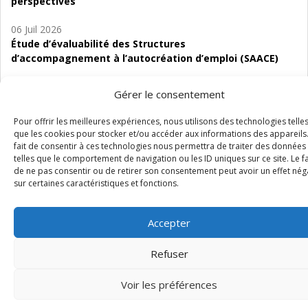
perspectives
06 Juil 2026
Étude d’évaluabilité des Structures
d’accompagnement à l’autocréation d’emploi (SAACE)
01 Juil 2026
Gérer le consentement
Pénurie du personnel infirmier :quels indicateurs
d’offre de soins pour comprendre la situation en
Pour offrir les meilleures expériences, nous utilisons des technologies telle
Wallonie ?
que les cookies pour stocker et/ou accéder aux informations des appareils.
fait de consentir à ces technologies nous permettra de traiter des données
telles que le comportement de navigation ou les ID uniques sur ce site. Le fa
de ne pas consentir ou de retirer son consentement peut avoir un effet néga
sur certaines caractéristiques et fonctions.
Mentions légales
Vie privée
Médiateur
Accessibilité
Accepter
Refuser
Voir les préférences