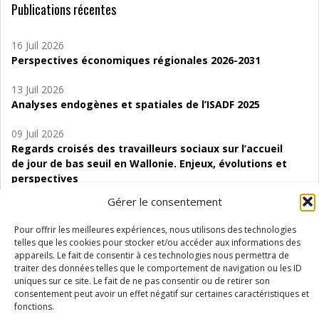
Publications récentes
16 Juil 2026
Perspectives économiques régionales 2026-2031
13 Juil 2026
Analyses endogènes et spatiales de l’ISADF 2025
09 Juil 2026
Regards croisés des travailleurs sociaux sur l’accueil
de jour de bas seuil en Wallonie. Enjeux, évolutions et
perspectives
Gérer le consentement
06 Juil 2026
Étude d’évaluabilité des Structures
Pour offrir les meilleures expériences, nous utilisons des technologies
d’accompagnement à l’autocréation d’emploi (SAACE)
telles que les cookies pour stocker et/ou accéder aux informations des
appareils. Le fait de consentir à ces technologies nous permettra de
01 Juil 2026
traiter des données telles que le comportement de navigation ou les ID
uniques sur ce site. Le fait de ne pas consentir ou de retirer son
Pénurie du personnel infirmier :quels indicateurs
consentement peut avoir un effet négatif sur certaines caractéristiques et
d’offre de soins pour comprendre la situation en
fonctions.
Wallonie ?