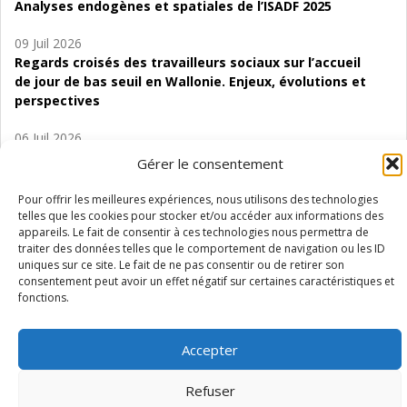
Analyses endogènes et spatiales de l’ISADF 2025
09 Juil 2026
Regards croisés des travailleurs sociaux sur l’accueil
de jour de bas seuil en Wallonie. Enjeux, évolutions et
perspectives
06 Juil 2026
Étude d’évaluabilité des Structures
Gérer le consentement
d’accompagnement à l’autocréation d’emploi (SAACE)
Pour offrir les meilleures expériences, nous utilisons des technologies
01 Juil 2026
telles que les cookies pour stocker et/ou accéder aux informations des
Pénurie du personnel infirmier :quels indicateurs
appareils. Le fait de consentir à ces technologies nous permettra de
traiter des données telles que le comportement de navigation ou les ID
d’offre de soins pour comprendre la situation en
uniques sur ce site. Le fait de ne pas consentir ou de retirer son
Wallonie ?
consentement peut avoir un effet négatif sur certaines caractéristiques et
fonctions.
Accepter
Mentions légales
Vie privée
Médiateur
Accessibilité
Refuser