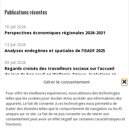
Publications récentes
16 Juil 2026
Perspectives économiques régionales 2026-2031
13 Juil 2026
Analyses endogènes et spatiales de l’ISADF 2025
09 Juil 2026
Regards croisés des travailleurs sociaux sur l’accueil
de jour de bas seuil en Wallonie. Enjeux, évolutions et
perspectives
Gérer le consentement
06 Juil 2026
Pour offrir les meilleures expériences, nous utilisons des technologies
Étude d’évaluabilité des Structures
telles que les cookies pour stocker et/ou accéder aux informations des
appareils. Le fait de consentir à ces technologies nous permettra de
d’accompagnement à l’autocréation d’emploi (SAACE)
traiter des données telles que le comportement de navigation ou les ID
uniques sur ce site. Le fait de ne pas consentir ou de retirer son
01 Juil 2026
consentement peut avoir un effet négatif sur certaines caractéristiques et
Pénurie du personnel infirmier :quels indicateurs
fonctions.
d’offre de soins pour comprendre la situation en