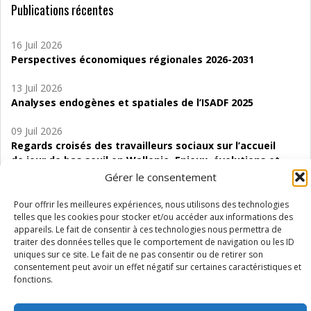
Publications récentes
16 Juil 2026
Perspectives économiques régionales 2026-2031
13 Juil 2026
Analyses endogènes et spatiales de l’ISADF 2025
09 Juil 2026
Regards croisés des travailleurs sociaux sur l’accueil
de jour de bas seuil en Wallonie. Enjeux, évolutions et
perspectives
Gérer le consentement
06 Juil 2026
Pour offrir les meilleures expériences, nous utilisons des technologies
Étude d’évaluabilité des Structures
telles que les cookies pour stocker et/ou accéder aux informations des
appareils. Le fait de consentir à ces technologies nous permettra de
d’accompagnement à l’autocréation d’emploi (SAACE)
traiter des données telles que le comportement de navigation ou les ID
uniques sur ce site. Le fait de ne pas consentir ou de retirer son
01 Juil 2026
consentement peut avoir un effet négatif sur certaines caractéristiques et
Pénurie du personnel infirmier :quels indicateurs
fonctions.
d’offre de soins pour comprendre la situation en
Wallonie ?