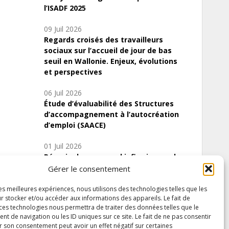
l’ISADF 2025
09 Juil 2026
Regards croisés des travailleurs
sociaux sur l’accueil de jour de bas
seuil en Wallonie. Enjeux, évolutions
et perspectives
06 Juil 2026
Étude d’évaluabilité des Structures
d’accompagnement à l’autocréation
d’emploi (SAACE)
01 Juil 2026
Pénurie du personnel infirmier :quels
indicateurs d’offre de soins pour
Gérer le consentement
comprendre la situation en Wallonie ?
les meilleures expériences, nous utilisons des technologies telles que les
r stocker et/ou accéder aux informations des appareils. Le fait de
 ces technologies nous permettra de traiter des données telles que le
 de navigation ou les ID uniques sur ce site. Le fait de ne pas consentir
Inscrivez-vous à notre newsletter
r son consentement peut avoir un effet négatif sur certaines