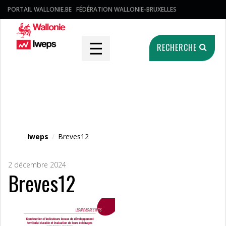
PORTAIL WALLONIE.BE
FÉDÉRATION WALLONIE-BRUXELLES
☰
RECHERCHE
Fichier média
Iweps
/
Breves12
2 décembre 2024
Breves12