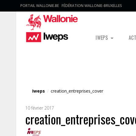
PORTAIL WALLONIE.BE
FÉDÉRATION WALLONIE-BRUXELLES
IWEPS
AC
Fichier média
Iweps
/
creation_entreprises_cover
10 février 2017
creation_entreprises_cov