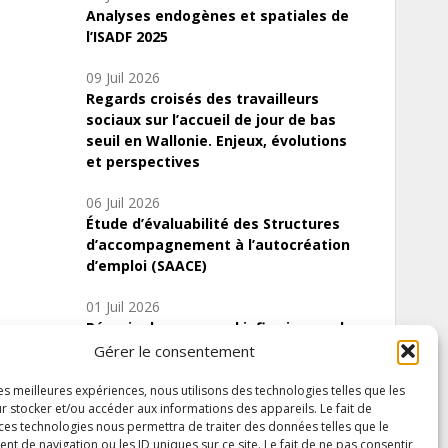
Analyses endogènes et spatiales de
l’ISADF 2025
09 Juil 2026
Regards croisés des travailleurs
sociaux sur l’accueil de jour de bas
seuil en Wallonie. Enjeux, évolutions
et perspectives
06 Juil 2026
Étude d’évaluabilité des Structures
d’accompagnement à l’autocréation
d’emploi (SAACE)
01 Juil 2026
Pénurie du personnel infirmier :quels
indicateurs d’offre de soins pour
Gérer le consentement
comprendre la situation en Wallonie ?
les meilleures expériences, nous utilisons des technologies telles que les
r stocker et/ou accéder aux informations des appareils. Le fait de
 ces technologies nous permettra de traiter des données telles que le
 de navigation ou les ID uniques sur ce site. Le fait de ne pas consentir