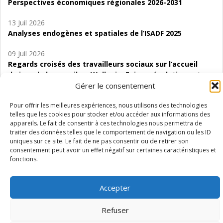
Perspectives économiques régionales 2026-2031
13 Juil 2026
Analyses endogènes et spatiales de l’ISADF 2025
09 Juil 2026
Regards croisés des travailleurs sociaux sur l’accueil
de jour de bas seuil en Wallonie. Enjeux, évolutions et
perspectives
Gérer le consentement
06 Juil 2026
Pour offrir les meilleures expériences, nous utilisons des technologies
telles que les cookies pour stocker et/ou accéder aux informations des
Étude d’évaluabilité des Structures
appareils. Le fait de consentir à ces technologies nous permettra de
d’accompagnement à l’autocréation d’emploi (SAACE)
traiter des données telles que le comportement de navigation ou les ID
uniques sur ce site. Le fait de ne pas consentir ou de retirer son
01 Juil 2026
consentement peut avoir un effet négatif sur certaines caractéristiques et
Pénurie du personnel infirmier :quels indicateurs
fonctions.
d’offre de soins pour comprendre la situation en
Wallonie ?
Accepter
Refuser