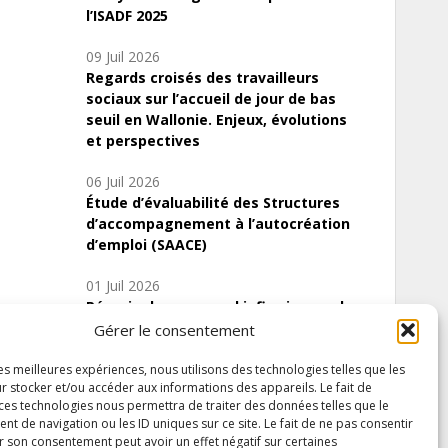
l’ISADF 2025
09 Juil 2026
Regards croisés des travailleurs
sociaux sur l’accueil de jour de bas
seuil en Wallonie. Enjeux, évolutions
et perspectives
06 Juil 2026
Étude d’évaluabilité des Structures
d’accompagnement à l’autocréation
d’emploi (SAACE)
01 Juil 2026
Pénurie du personnel infirmier :quels
indicateurs d’offre de soins pour
Gérer le consentement
comprendre la situation en Wallonie ?
les meilleures expériences, nous utilisons des technologies telles que les
r stocker et/ou accéder aux informations des appareils. Le fait de
 ces technologies nous permettra de traiter des données telles que le
 de navigation ou les ID uniques sur ce site. Le fait de ne pas consentir
Inscrivez-vous à notre newsletter
r son consentement peut avoir un effet négatif sur certaines