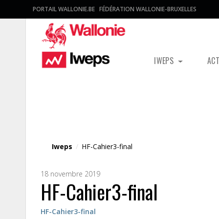
PORTAIL WALLONIE.BE
FÉDÉRATION WALLONIE-BRUXELLES
IWEPS
AC
Fichier média
Iweps
/
HF-Cahier3-final
18 novembre 2019
HF-Cahier3-final
HF-Cahier3-final