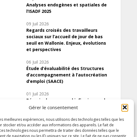
Analyses endogènes et spatiales de
l’ISADF 2025
09 Juil 2026
Regards croisés des travailleurs
sociaux sur l’accueil de jour de bas
seuil en Wallonie. Enjeux, évolutions
et perspectives
06 Juil 2026
Étude d’évaluabilité des Structures
d’accompagnement à l’autocréation
d’emploi (SAACE)
01 Juil 2026
Pénurie du personnel infirmier :quels
indicateurs d’offre de soins pour
Gérer le consentement
comprendre la situation en Wallonie ?
les meilleures expériences, nous utilisons des technologies telles que les
r stocker et/ou accéder aux informations des appareils. Le fait de
 ces technologies nous permettra de traiter des données telles que le
 de navigation ou les ID uniques sur ce site. Le fait de ne pas consentir