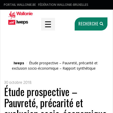
PORTAIL WALLONIE.BE
FÉDÉRATION WALLONIE-BRUXELLES
☰
RECHERCHE
Fichier média
Iweps
/
Étude prospective – Pauvreté, précarité et
exclusion socio-économique – Rapport synthétique
30 octobre 2018
Étude prospective –
Pauvreté, précarité et