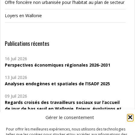
Offre foncière non urbanisée pour l’habitat au plan de secteur
Loyers en Wallonie
Publications récentes
16 Juil 2026
Perspectives économiques régionales 2026-2031
13 Juil 2026
Analyses endogènes et spatiales de l’ISADF 2025
09 Juil 2026
Regards croisés des travailleurs sociaux sur l’accueil
de jour de bas seuil en Wallonie. Enjeux, évolutions et
perspectives
Gérer le consentement
06 Juil 2026
Pour offrir les meilleures expériences, nous utilisons des technologies
Étude d’évaluabilité des Structures
telles que les cookies pour stocker et/ou accéder aux informations des