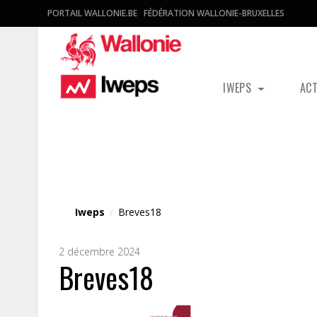
PORTAIL WALLONIE.BE
FÉDÉRATION WALLONIE-BRUXELLES
IWEPS
AC
Fichier média
Iweps
/
Breves18
2 décembre 2024
Breves18