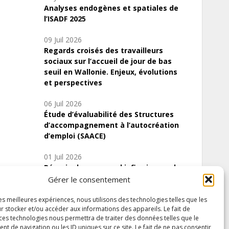
Analyses endogènes et spatiales de
l’ISADF 2025
09 Juil 2026
Regards croisés des travailleurs
sociaux sur l’accueil de jour de bas
seuil en Wallonie. Enjeux, évolutions
et perspectives
06 Juil 2026
Étude d’évaluabilité des Structures
d’accompagnement à l’autocréation
d’emploi (SAACE)
01 Juil 2026
Pénurie du personnel infirmier :quels
indicateurs d’offre de soins pour
Gérer le consentement
comprendre la situation en Wallonie ?
les meilleures expériences, nous utilisons des technologies telles que les
r stocker et/ou accéder aux informations des appareils. Le fait de
 ces technologies nous permettra de traiter des données telles que le
 de navigation ou les ID uniques sur ce site. Le fait de ne pas consentir