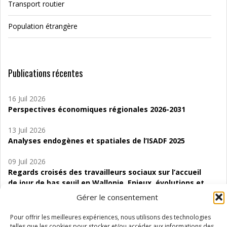
Transport routier
Population étrangère
Publications récentes
16 Juil 2026
Perspectives économiques régionales 2026-2031
13 Juil 2026
Analyses endogènes et spatiales de l’ISADF 2025
09 Juil 2026
Regards croisés des travailleurs sociaux sur l’accueil
de jour de bas seuil en Wallonie. Enjeux, évolutions et
perspectives
Gérer le consentement
06 Juil 2026
Pour offrir les meilleures expériences, nous utilisons des technologies
Étude d’évaluabilité des Structures
telles que les cookies pour stocker et/ou accéder aux informations des