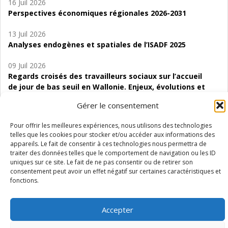
16 Juil 2026
Perspectives économiques régionales 2026-2031
13 Juil 2026
Analyses endogènes et spatiales de l’ISADF 2025
09 Juil 2026
Regards croisés des travailleurs sociaux sur l’accueil
de jour de bas seuil en Wallonie. Enjeux, évolutions et
perspectives
Gérer le consentement
06 Juil 2026
Pour offrir les meilleures expériences, nous utilisons des technologies
Étude d’évaluabilité des Structures
telles que les cookies pour stocker et/ou accéder aux informations des
d’accompagnement à l’autocréation d’emploi (SAACE)
appareils. Le fait de consentir à ces technologies nous permettra de
traiter des données telles que le comportement de navigation ou les ID
01 Juil 2026
uniques sur ce site. Le fait de ne pas consentir ou de retirer son
Pénurie du personnel infirmier :quels indicateurs
consentement peut avoir un effet négatif sur certaines caractéristiques et
fonctions.
d’offre de soins pour comprendre la situation en
Wallonie ?
Accepter