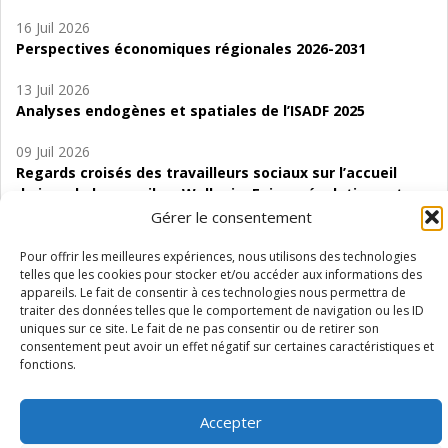
16 Juil 2026
Perspectives économiques régionales 2026-2031
13 Juil 2026
Analyses endogènes et spatiales de l’ISADF 2025
09 Juil 2026
Regards croisés des travailleurs sociaux sur l’accueil
de jour de bas seuil en Wallonie. Enjeux, évolutions et
perspectives
Gérer le consentement
06 Juil 2026
Pour offrir les meilleures expériences, nous utilisons des technologies
telles que les cookies pour stocker et/ou accéder aux informations des
Étude d’évaluabilité des Structures
appareils. Le fait de consentir à ces technologies nous permettra de
d’accompagnement à l’autocréation d’emploi (SAACE)
traiter des données telles que le comportement de navigation ou les ID
uniques sur ce site. Le fait de ne pas consentir ou de retirer son
01 Juil 2026
consentement peut avoir un effet négatif sur certaines caractéristiques et
Pénurie du personnel infirmier :quels indicateurs
fonctions.
d’offre de soins pour comprendre la situation en
Wallonie ?
Accepter